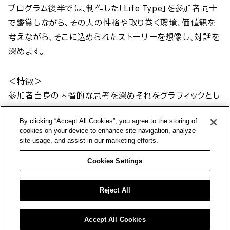
プログラム後半では、制作した「Life Type」を参加者同士
で鑑賞しながら、その人の性格や取り巻く環境、価値観を
考えながら、そこに込められたストーリーを想像し、対話を
深めます。
＜特徴＞
参加者自身の内省的な思考を深めそれをグラフィックとし
て表現していく、自由で柔軟な想像を促すプログラムです。
By clicking “Accept All Cookies”, you agree to the storing of
過去を振り返るだけではなく現在や将来にも視点を向け
cookies on your device to enhance site navigation, analyze
ながら進むワークショップでは、自分自身についてはもち
site usage, and assist in our marketing efforts.
ろん、対話を通じて参加者の間にも発見や驚きが生まれ、
Cookies Settings
価値観の多様性を感じながら他者への関心・理解を進め
る機会につながります。
Reject All
新しい組織やチームのコミュニケーション活性化・チーム
ビルディングの用途に加え、参加者自身の価値観や軸の深
Accept All Cookies
掘りの機会としてなど、実施目的については幅広くご相談