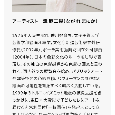
アーティスト 流 麻二果（ながれ まにか）
1975年大阪生まれ、香川県育ち。女子美術大学
芸術学部絵画科卒業。文化庁新進芸術家在外研
修員（2002年）、ポーラ美術振興財団在外研修員
（2004年）。日本の色彩文化のルーツを油彩で表
現し、その独自の色彩感覚から色彩の画家と言わ
れる。国内外での展覧会を始め、パブリックアート
や建築空間の色彩監修、パフォーマンス制作など
絵画の可能性を開拓すべく幅広く活動している。
1999年のトルコ、イズミット地震の被災支援をき
っかけに、東日本大震災で子どもたちにアートを
届ける非営利団体「一時画伯」を発起人として立
ち上げるなど、ワークショップも数多く手がけて