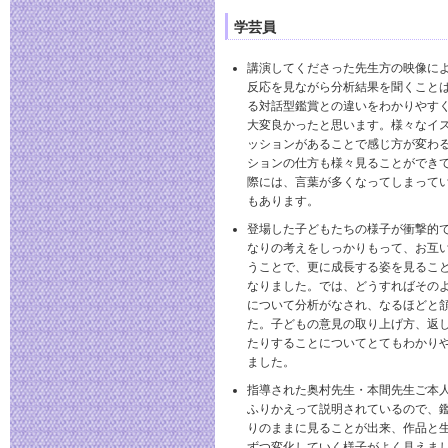
学芸員
講演してくださった先生方の映像に
反応を見ながら分析結果を聞くこと
る対話型鑑賞との違いをわかりやす
大変良かったと思います。様々なイ
ッションがあることで感じ方が変わ
ションの仕方も様々見ることができ
際には、言葉が多くなってしまって
もあります。
登場した子どもたちの様子が衝撃的
なりの考えをしっかりもって、お互
うことで、更に成長する姿を見るこ
なりました。では、どうすればその
について分析がなされ、なるほどと
た。子どもの意見の取り上げ方、返
たりすることについてとてもわかり
ました。
指導された奥村先生・本間先生ご本
ふりかえって説明されているので、
りのままに見ることが出来、作品と
ずつ変化していく様子がよく見えま