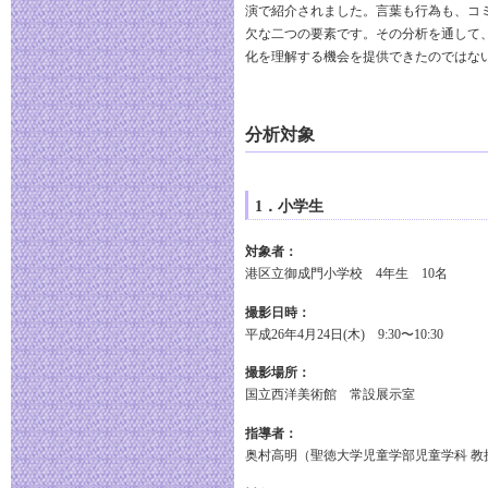
演で紹介されました。言葉も行為も、コ
欠な二つの要素です。その分析を通して
化を理解する機会を提供できたのではな
分析対象
1．小学生
対象者：
港区立御成門小学校 4年生 10名
撮影日時：
平成26年4月24日(木) 9:30〜10:30
撮影場所：
国立西洋美術館 常設展示室
指導者：
奥村高明（聖徳大学児童学部児童学科 教