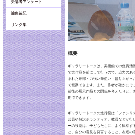
受講者アンケート
編集後記
リンク集
概要
ギャラリートークは、美術館での鑑賞活
で実作品を前にして行うので、迫力のあ
まれた細部・力強い筆使い・盛り上がっ
で観察できます。また、作者が確かにそ
前後の展示作品との関係を考えたりと、
期待できます。
ギャラリートークの進行役は「ファシリ
芸員や解説ボランティア、教員などが行
ーの役割は、子どもたちに、よく観察す
と、自分の意見を発言すること、友達の