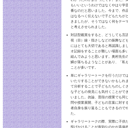
もいいというわけではなくやはり学
番なのだと思いました。今まで、作
はなるべく伝えないで子どもたちが
きましたが、そうではなく何をテー
と考えさせられました。
対話型鑑賞をすると、どうしても言
視（目）線・指さしなどの振舞など
にはとても大切であると再認識しま
オ記録をすることが難しい場面も多
組んでみようと思います。奥村先生
鱗が落ちるようなことがあり、「私
ことが多いです。
単にギャラリートークを行うだけで
いたりすることができないかもしれ
て分析することで子どもたちのしぐ
な子どもの発見にも気付くことがで
いました。勿論、普段の授業でも同
問や授業展開、子どもの言葉に対す
者自身を振り返ることもできるので
た。
ギャラリートークの際、実際に子供
投げかけることが有効なのかが具体