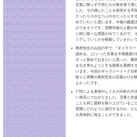
言葉に限らず子供たちが体全体で感
した。その感じたことを表現する手
だったり小さなつぶやきだったりす
めていたいと思います。今後の鑑賞
ができそうです。実際学級の人数が4
た時に様々な課題が出てくるので、
リアしていくかを模索していきたい
奥村先生のお話の中で、｢ギャラリー
認める。｣といった言葉を今後鑑賞の
ずっと留めておきたいと思った。教
を引き寄せようとする授業を展開す
います。今回のギャラリートーク分
取りと実際の奥村先生の言葉かけが
よかったです。
VTRによる表情やしぐさの分析の方
い発見につながりました。児童と生
ことも同じ題材を取り上げているこ
実際にどのように進行するのか、ど
か具体的に知ることができました。