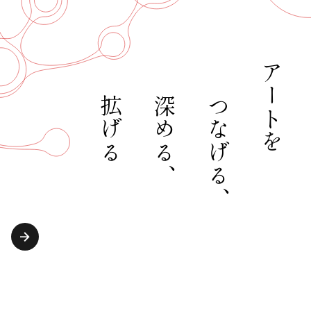
アートを
拡げる
深める、
つなげる、