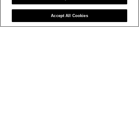
2026年8月3日
NCARワークショップ007 2026年度全国美術館収蔵
Accept All Cookies
品サーチ「SHŪZŌ」活用講座 開催レポート「鼎談：
SHŪZŌをどう使う？――協力館の立場からみる活用
法」
アートプラットフォームジャパン
2026年8月3日
NCARワークショップ006 2026年度全国美術館収蔵
品サーチ「SHŪZŌ」参加説明会 開催レポート
アートプラットフォームジャパン
2026年7月14日
「アートプラットフォームジャパン（APJ）」新規データを
公開しました。