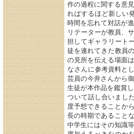
作の過程に関する意
ればするほど新しい
時間を忘れて対話が進
リテーターが教員、
担してギャラリートー
徒を連れてきた教員
の見所を伝える場面は
なさんに参考資料と
芸員の今井さんから御
生徒が本作品を鑑賞
ついて話し合いました
度予想できることから
長の時期であることな
中学生にはその知識