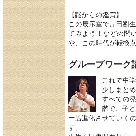
【謎からの鑑賞】
この展示室で岸田劉
てみよう！などの問
や、この時代が転換
グループワーク
これで中
少しまと
すべての発
階で、子ど
一層進化させていく
す。