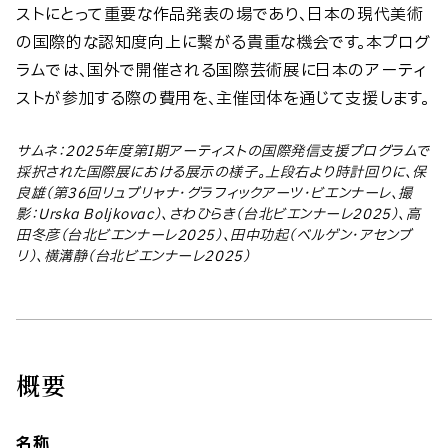
ストにとって重要な作品発表の場であり、日本の現代美術
の国際的な認知度向上に繋がる貴重な機会です。本プログ
ラムでは、国外で開催される国際芸術展に日本のアーティ
ストが参加する際の費用を、主催団体を通じて支援します。
サムネ：2025年度第I期アーティストの国際発信支援プログラムで
採択された国際展における展示の様子。上段右より時計回りに、保
良雄（第36回リュブリャナ・グラフィックアーツ・ビエンナーレ、撮
影：Urska Boljkovac）、さわひらき（台北ビエンナーレ2025）、高
田冬彦（台北ビエンナーレ2025）、田中功起（ベルゲン・アセンブ
リ）、横溝静（台北ビエンナーレ2025）
概要
名称