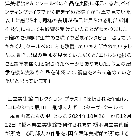
洋美術館さんでクールベの作品を実際に拝見すると、ペイ
ンティングナイフで鋭く描き留めた様子が写真で見ていた
以上に感じられ、同様の表現が作品に見られる刑部が制
作技法においても影響を受けていたことがわかりました。
刑部のご遺族に生前のご様子などをインタビューさせてい
ただくと、クールベのことを敬愛していたと話されていまし
たし、制作記録の手帳を見せていただくと『エトルタ（註）の
ごとき崖を描く』と記されたページもありました。今回の展
示を機に資料や作品を体系立て、調査をさらに進めていき
たいと思っています」
「国立美術館 コレクション・プラス」に採択された企画は、
「コレクション展III 刑部人とギュスターヴ・クールベ
―風景画家たちの眼」として、2024年10月26日から12月
22日に栃木県立美術館で開催されます。栃木県立美術館
が所蔵する刑部人の作品を、国立西洋美術館が所蔵する