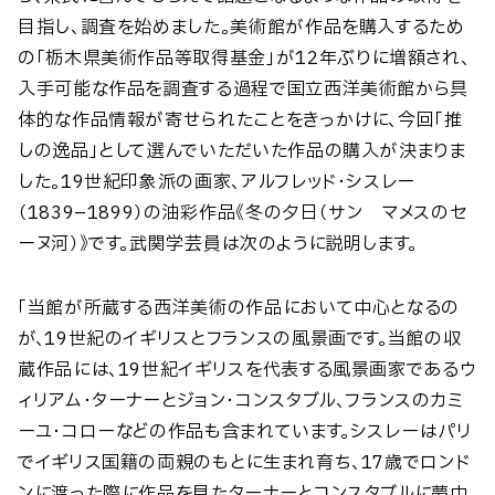
目指し、調査を始めました。美術館が作品を購入するため
の「栃木県美術作品等取得基金」が12年ぶりに増額され、
入手可能な作品を調査する過程で国立西洋美術館から具
体的な作品情報が寄せられたことをきっかけに、今回「推
しの逸品」として選んでいただいた作品の購入が決まりま
した。19世紀印象派の画家、アルフレッド・シスレー
（1839–1899）の油彩作品《冬の夕日（サン゠マメスのセ
ーヌ河）》です。武関学芸員は次のように説明します。
「当館が所蔵する西洋美術の作品において中心となるの
が、19世紀のイギリスとフランスの風景画です。当館の収
蔵作品には、19世紀イギリスを代表する風景画家であるウ
ィリアム・ターナーとジョン・コンスタブル、フランスのカミ
ーユ・コローなどの作品も含まれています。シスレーはパリ
でイギリス国籍の両親のもとに生まれ育ち、17歳でロンド
ンに渡った際に作品を見たターナーとコンスタブルに夢中