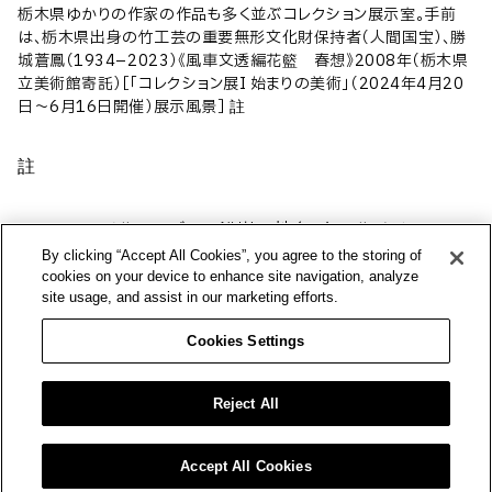
栃木県ゆかりの作家の作品も多く並ぶコレクション展示室。手前
は、栃木県出身の竹工芸の重要無形文化財保持者（人間国宝）、勝
城蒼鳳（1934–2023）《風車文透編花籃 春想》2008年（栃木県
立美術館寄託）［「コレクション展I 始まりの美術」（2024年4月20
日〜6月16日開催）展示風景］ 註
註
フランスのノルマンディー沿岸の地名。クールベはここで
By clicking “Accept All Cookies”, you agree to the storing of
断崖の景色を繰り返し描いた。
cookies on your device to enhance site navigation, analyze
site usage, and assist in our marketing efforts.
Cookies Settings
【武関学芸員による、推しポイント】
Reject All
「推しの逸品」としてシスレーの《冬の夕日（サン゠マメスの
セーヌ河）》を選んだ理由について、武関学芸員は次のよう
Accept All Cookies
に話します。