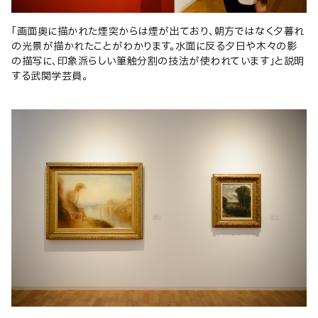
「画面奥に描かれた煙突からは煙が出ており、朝方ではなく夕暮れ
の光景が描かれたことがわかります。水面に反る夕日や木々の影
の描写に、印象派らしい筆触分割の技法が使われています」と説明
する武関学芸員。