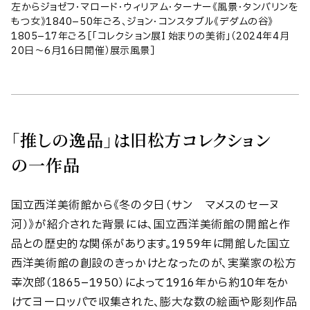
左からジョゼフ・マロード・ウィリアム・ターナー《風景・タンバリンを
もつ女》1840–50年ごろ、ジョン・コンスタブル《デダムの谷》
1805–17年ごろ［「コレクション展I 始まりの美術」（2024年4月
20日〜6月16日開催）展示風景］
「推しの逸品」は旧松方コレクション
の一作品
国立西洋美術館から《冬の夕日（サン゠マメスのセーヌ
河）》が紹介された背景には、国立西洋美術館の開館と作
品との歴史的な関係があります。1959年に開館した国立
西洋美術館の創設のきっかけとなったのが、実業家の松方
幸次郎（1865–1950）によって1916年から約10年をか
けてヨーロッパで収集された、膨大な数の絵画や彫刻作品