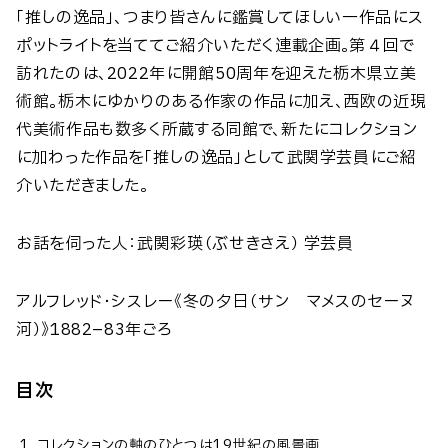
「推しの逸品」、つまり皆さんに鑑賞してほしい一作品にス
ポットライトを当ててご紹介いただく連載企画。第４回で
訪れたのは、2022年に開館50周年を迎えた栃木県立美
術館。栃木にゆかりのある作家の作品に加え、西欧の近現
代美術作品も数多く所蔵する同館で、新たにコレクション
に加わった作品を「推しの逸品」として武関学芸員にご紹
介いただきました。
お話を伺った人：武関彩瑛（ぶせきさえ） 学芸員
アルフレッド・シスレー《冬の夕日（サン゠マメスのセーヌ
河）》1882–83年ごろ
目次
コレクションの軸のひとつは19世紀の風景画