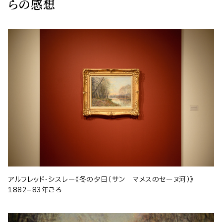
らの感想
アルフレッド・シスレー《冬の夕日（サン゠マメスのセーヌ河）》
1882–83年ごろ