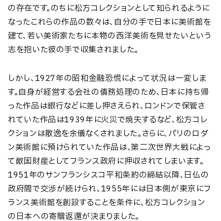
の存在です。のちに松方コレクションとして知られるように
なったこれらの作品の数々は、自分の手で日本に美術館を
建て、若い美術家たちに本物の西洋美術を見せたいという
志を抱いた彼の手で収集されました。
しかし、1927年の昭和金融恐慌によって状況は一変しま
す。自身が経営する会社の債務処理のため、日本に持ち帰
った作品は銀行などに差し押さえられ、ロンドンで保管さ
れていた作品は1939年に火災で焼失するなど、松方コレ
クションは散逸を余儀なくされました。さらに、パリのロダ
ン美術館に預けられていた作品は、第二次世界大戦によっ
て敵国財産としてフランス政府に押収されてしまいます。
1951年のサンフランシスコ平和条約の締結以降、日仏の
政府間で交渉が続けられ、1955年には日本側が東京にフ
ランス美術館を創設することを条件に、松方コレクション
の日本への寄贈返還が決まりました。