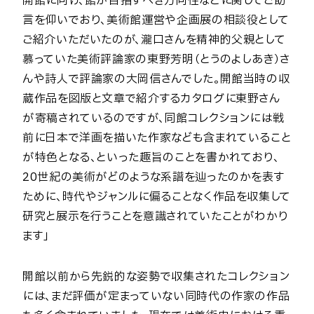
開館に向け、館が目指すべき方向性などに関してご助
言を仰いでおり、美術館運営や企画展の相談役として
ご紹介いただいたのが、瀧口さんを精神的父親として
慕っていた美術評論家の東野芳明（とうのよしあき）さ
んや詩人で評論家の大岡信さんでした。開館当時の収
蔵作品を図版と文章で紹介するカタログに東野さん
が寄稿されているのですが、同館コレクションには戦
前に日本で洋画を描いた作家なども含まれていること
が特色となる、といった趣旨のことを書かれており、
20世紀の美術がどのような系譜を辿ったのかを表す
ために、時代やジャンルに偏ることなく作品を収集して
研究と展示を行うことを意識されていたことがわかり
ます」
開館以前から先鋭的な姿勢で収集されたコレクション
には、まだ評価が定まっていない同時代の作家の作品