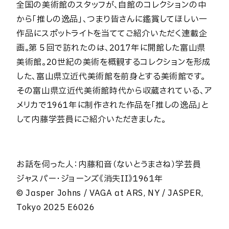
全国の美術館のスタッフが、自館のコレクションの中
から「推しの逸品」、つまり皆さんに鑑賞してほしい一
作品にスポットライトを当ててご紹介いただく連載企
画。第５回で訪れたのは、2017年に開館した富山県
美術館。20世紀の美術を概観するコレクションを形成
した、富山県立近代美術館を前身とする美術館です。
その富山県立近代美術館時代から収蔵されている、ア
メリカで1961年に制作された作品を「推しの逸品」と
して内藤学芸員にご紹介いただきました。
お話を伺った人：内藤和音（ないとうまさね）学芸員
ジャスパー・ジョーンズ《消失II》1961年
© Jasper Johns / VAGA at ARS, NY / JASPER,
Tokyo 2025 E6026