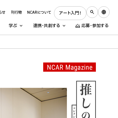
らせ
刊行物
NCARについて
アート入門！
学ぶ
連携・共創する
応募・参加する