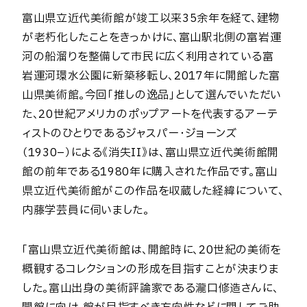
富山県立近代美術館が竣工以来35余年を経て、建物
が老朽化したことをきっかけに、富山駅北側の富岩運
河の船溜りを整備して市民に広く利用されている富
岩運河環水公園に新築移転し、2017年に開館した富
山県美術館。今回「推しの逸品」として選んでいただい
た、20世紀アメリカのポップアートを代表するアーテ
ィストのひとりであるジャスパー・ジョーンズ
（1930–）による《消失II》は、富山県立近代美術館開
館の前年である1980年に購入された作品です。富山
県立近代美術館がこの作品を収蔵した経緯について、
内藤学芸員に伺いました。
「富山県立近代美術館は、開館時に、20世紀の美術を
概観するコレクションの形成を目指すことが決まりま
した。富山出身の美術評論家である瀧口修造さんに、