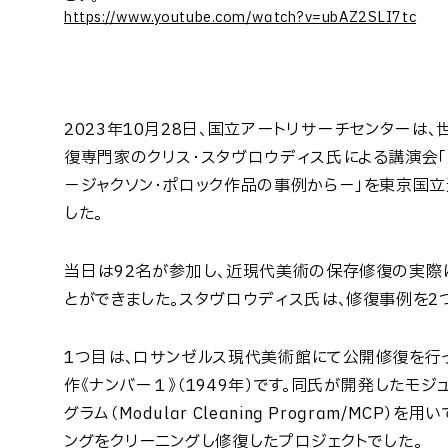
https://www.youtube.com/watch?v=ubAZ2SLI7tc
2023年10月28日、国立アートリサーチセンターは
復専門家のクリス・スタヴロウディス氏による講演会
－ジャクソン・ポロック作品の事例から－」を東京国
した。
当日は92名が参加し、近現代美術の保存修復の実際
とができました。スタヴロウディス氏は、修復事例を2
1つ目は、ロサンゼルス現代美術館にて公開修復を行っ
作《ナンバー１》（1949年）です。同氏が開発したモジ
グラム（Modular Cleaning Program/MCP）
ングをクリーニングし修復したプロジェクトでした。