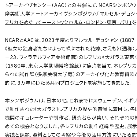
トアーカイヴセンター（AAC）との共催にて、NCARシンポジウ
摩美術大学アートアーカイヴシンポジウム
「マルセル・デュシ
プリカをめぐって——ストックホルム・ロンドン・東京・パリ」
を
NCARとAACは、2023年度よりマルセル・デュシャン (1887
《彼女の独身者たちによって裸にされた花嫁、さえも》（通称：大
－23、フィラデルフィア美術館蔵）のレプリカ《大ガラス東京
（1980年、東京大学駒場博物館蔵）に焦点を当て、本レプリ
られた試作群（多摩美術大学蔵）のアーカイヴ化と教育資料
的に、3カ年にわたる共同プロジェクトを実施してきました。
本シンポジウムは、日本の他、これまでにスウェーデン、イギ
で制作された《大ガラス》レプリカの歴史的背景に着目し、各
機関のキュレーターや制作者、研究者らが集い、それぞれの
めての機会となりました。各レプリカの制作経緯や歴史、展
実践と課題、資料としての考察や今後の活用方法にいたるま