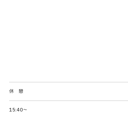
休 憩
15:40～