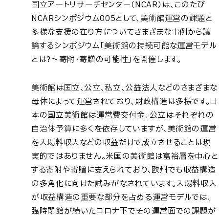
国立アートリサーチセンター（NCAR）は、このたび
NCARシンポジウム005として、美術館運営の課題と
多様な支援の在り方についてさまざまな事例から議
論するシンポジウム「美術館の持続可能な運営モデル
とは？～寄附・寄贈の可能性」を開催します。
美術館は国立、公立、私立、公益法人などのさまざまな
母体によって運営されており、財政構造は多様です。日
本の国立美術館は運営費交付金、公立はそれぞれの
自治体予算に多くを依存していますが、美術館の運営
を入場料収入などの収益だけで成立させることは現
実的ではありません。米国の美術館は富裕層を中心と
する寄附や寄贈に支えられており、欧州でも収益構造
の多角化に向けた試みがなされています。入場料収入
が収益構造の重要な部分を占める運営モデルでは、
臨時閉館が続いたコロナ下でその運営面での課題が