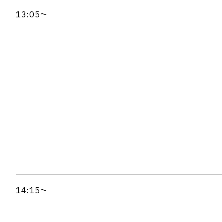
13:05～
14:15～