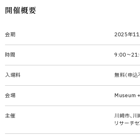
開催概要
会期
2025年1
時間
9:00～2
入場料
無料（申込
会場
Museum
主催
川崎市、川
リサーチセ