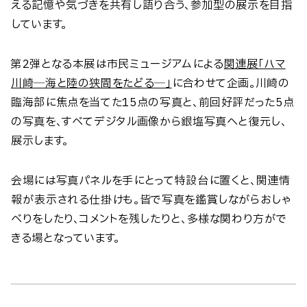
える記憶や気づきを共有し語り合う、参加型の展示を目指
しています。
第2弾となる本展は市民ミュージアムによる
関連展「ハマ
川崎─海と陸の狭間をたどる─」
に合わせて企画。川崎の
臨海部に焦点を当てた15点の写真と、前回好評だった5点
の写真を、すべてデジタル画像から銀塩写真へと復元し、
展示します。
会場には写真パネルを手にとって特設台に置くと、関連情
報が表示される仕掛けも。皆で写真を鑑賞しながらおしゃ
べりをしたり、コメントを残したりと、多様な関わり方がで
きる場となっています。