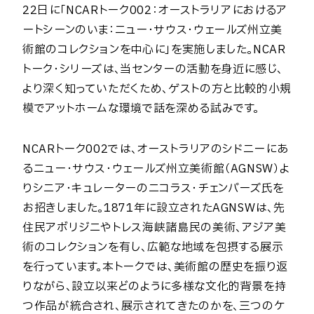
22日に「NCARトーク002：オーストラリアにおけるア
ートシーンのいま：ニュー・サウス・ウェールズ州立美
術館のコレクションを中心に」を実施しました。NCAR
トーク・シリーズは、当センターの活動を身近に感じ、
より深く知っていただくため、ゲストの方と比較的小規
模でアットホームな環境で話を深める試みです。
NCARトーク002では、オーストラリアのシドニーにあ
るニュー・サウス・ウェールズ州立美術館（AGNSW）よ
りシニア・キュレーターのニコラス・チェンバーズ氏を
お招きしました。1871年に設立されたAGNSWは、先
住民アボリジニやトレス海峡諸島民の美術、アジア美
術のコレクションを有し、広範な地域を包摂する展示
を行っています。本トークでは、美術館の歴史を振り返
りながら、設立以来どのように多様な文化的背景を持
つ作品が統合され、展示されてきたのかを、三つのケ