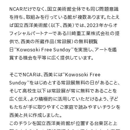
NCARだけでなく、国立美術館全体でも同じ問題意識
を持ち、取組みを行っている館が複数あります。たとえ
ば国立西洋美術館（以下、西美）では、2023年からオ
フィシャルパートナーである川崎重工業株式会社の提
供で、西美の所蔵作品（常設展）の無料観覧
日“Kawasaki Free Sunday”を実施し、アートを鑑
賞する機会を平等に広く提供しています。
そこでNCARは、西美には“Kawasaki Free
Sunday”をはじめとする常設展無料の日があること、
そして高校生以下は常設展が常に無料であることを
広く伝え、より積極的に活用していただけるよう、子ど
もたちが手に取りやすくご家庭で読みやすいチラシを
西美と共に作成しました。
このチラシを国立西洋美術館が位置する台東区と上