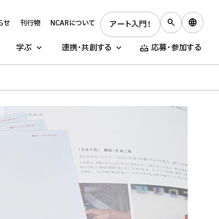
らせ
刊行物
NCARについて
アート入門！
学ぶ
連携・共創する
応募・参加する