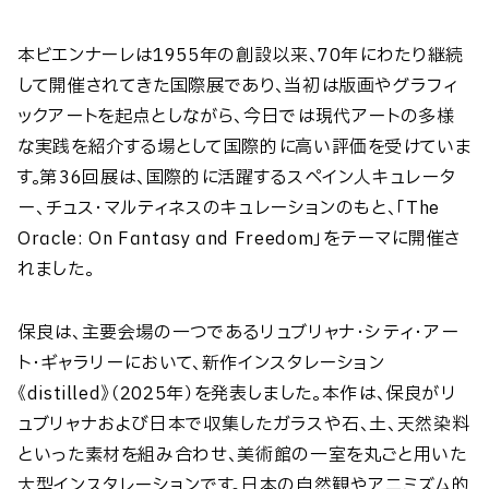
本ビエンナーレは1955年の創設以来、70年にわたり継続
して開催されてきた国際展であり、当初は版画やグラフィ
ックアートを起点としながら、今日では現代アートの多様
な実践を紹介する場として国際的に高い評価を受けていま
す。第36回展は、国際的に活躍するスペイン人キュレータ
ー、チュス・マルティネスのキュレーションのもと、「The
Oracle: On Fantasy and Freedom」をテーマに開催さ
れました。
保良は、主要会場の一つであるリュブリャナ・シティ・アー
ト・ギャラリーにおいて、新作インスタレーション
《distilled》（2025年）を発表しました。本作は、保良がリ
ュブリャナおよび日本で収集したガラスや石、土、天然染料
といった素材を組み合わせ、美術館の一室を丸ごと用いた
大型インスタレーションです。日本の自然観やアニミズム的