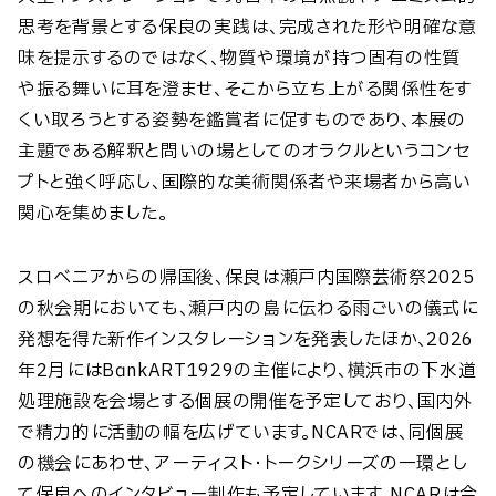
思考を背景とする保良の実践は、完成された形や明確な意
味を提示するのではなく、物質や環境が持つ固有の性質
や振る舞いに耳を澄ませ、そこから立ち上がる関係性をす
くい取ろうとする姿勢を鑑賞者に促すものであり、本展の
主題である解釈と問いの場としてのオラクルというコンセ
プトと強く呼応し、国際的な美術関係者や来場者から高い
関心を集めました。
スロベニアからの帰国後、保良は瀬戸内国際芸術祭2025
の秋会期においても、瀬戸内の島に伝わる雨ごいの儀式に
発想を得た新作インスタレーションを発表したほか、2026
年2月にはBankART1929の主催により、横浜市の下水道
処理施設を会場とする個展の開催を予定しており、国内外
で精力的に活動の幅を広げています。NCARでは、同個展
の機会にあわせ、アーティスト・トークシリーズの一環とし
て保良へのインタビュー制作も予定しています。NCARは今