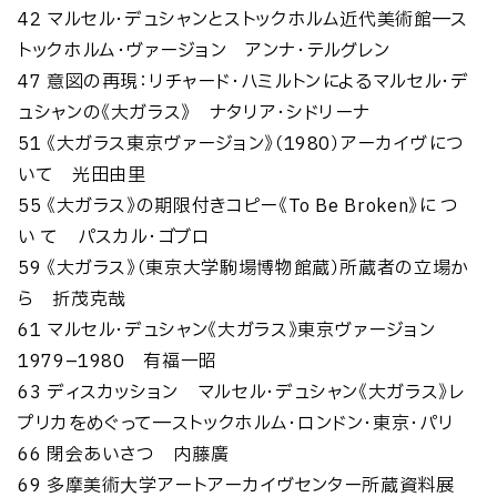
42 マルセル・デュシャンとストックホルム近代美術館―ス
トックホルム・ヴァージョン アンナ・テルグレン
47 意図の再現：リチャード・ハミルトンによるマルセル・デ
ュシャンの《大ガラス》 ナタリア・シドリーナ
51 《大ガラス東京ヴァージョン》（1980）アーカイヴにつ
いて 光田由里
55 《大ガラス》の期限付きコピー《To Be Broken》に つ
い て パスカル・ゴブロ
59 《大ガラス》（東京大学駒場博物館蔵）所蔵者の立場か
ら 折茂克哉
61 マルセル・デュシャン《大ガラス》東京ヴァージョン
1979–1980 有福一昭
63 ディスカッション マルセル・デュシャン《大ガラス》レ
プリカをめぐって―ストックホルム・ロンドン・東京・パリ
66 閉会あいさつ 内藤廣
69 多摩美術⼤学アートアーカイヴセンター所蔵資料展