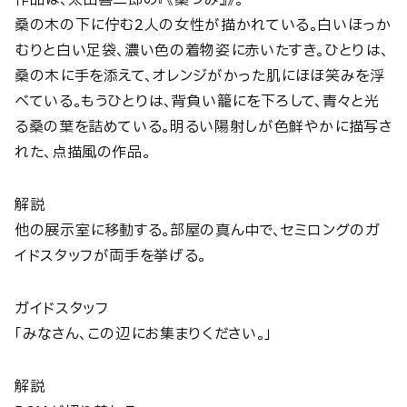
作品は、太田喜二郎の『《桑つみ』》。
桑の木の下に佇む2人の女性が描かれている。白いほっか
むりと白い足袋、濃い色の着物姿に赤いたすき。ひとりは、
桑の木に手を添えて、オレンジがかった肌にほほ笑みを浮
べている。もうひとりは、背負い籠にを下ろして、青々と光
る桑の葉を詰めている。明るい陽射しが色鮮やかに描写さ
れた、点描風の作品。
解説
他の展示室に移動する。部屋の真ん中で、セミロングのガ
イドスタッフが両手を挙げる。
ガイドスタッフ
「みなさん、この辺にお集まりください。」
解説