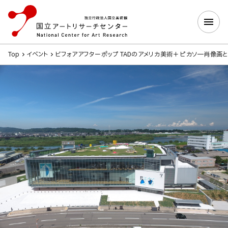
Top
イベント
ビフォアアフターポップ TADのアメリカ美術＋ ピカソ―肖像画